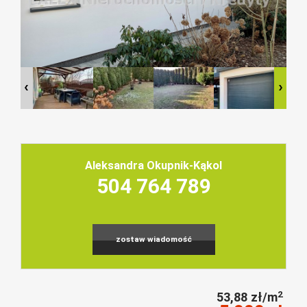
Aleksandra Okupnik-Kąkol
504 764 789
zostaw wiadomość
2
53,88 zł/m