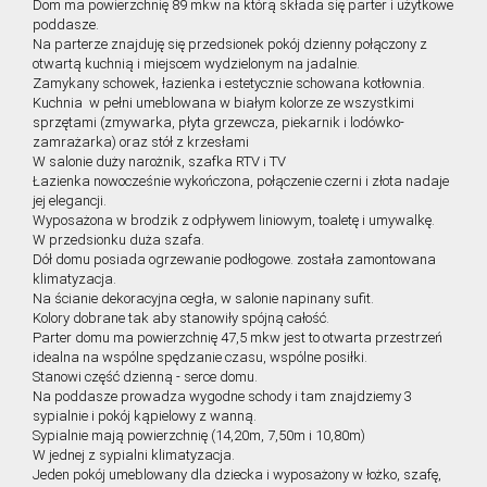
Dom ma powierzchnię 89 mkw na którą składa się parter i użytkowe
poddasze.
Na parterze znajduję się przedsionek pokój dzienny połączony z
otwartą kuchnią i miejscem wydzielonym na jadalnie.
Zamykany schowek, łazienka i estetycznie schowana kotłownia.
Kuchnia w pełni umeblowana w białym kolorze ze wszystkimi
sprzętami (zmywarka, płyta grzewcza, piekarnik i lodówko-
zamrażarka) oraz stół z krzesłami
W salonie duży narożnik, szafka RTV i TV
Łazienka nowocześnie wykończona, połączenie czerni i złota nadaje
jej elegancji.
Wyposażona w brodzik z odpływem liniowym, toaletę i umywalkę.
W przedsionku duża szafa.
Dół domu posiada ogrzewanie podłogowe. została zamontowana
klimatyzacja.
Na ścianie dekoracyjna cegła, w salonie napinany sufit.
Kolory dobrane tak aby stanowiły spójną całość.
Parter domu ma powierzchnię 47,5 mkw jest to otwarta przestrzeń
idealna na wspólne spędzanie czasu, wspólne posiłki.
Stanowi część dzienną - serce domu.
Na poddasze prowadza wygodne schody i tam znajdziemy 3
sypialnie i pokój kąpielowy z wanną.
Sypialnie mają powierzchnię (14,20m, 7,50m i 10,80m)
W jednej z sypialni klimatyzacja.
Jeden pokój umeblowany dla dziecka i wyposażony w łożko, szafę,