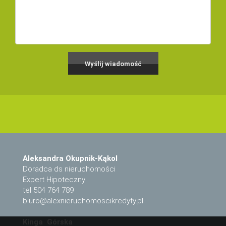
Aleksandra Okupnik-Kąkol
Doradca ds nieruchomości
Expert Hipoteczny
tel 504 764 789
biuro@alexnieruchomoscikredyty.pl
Kinga Górska