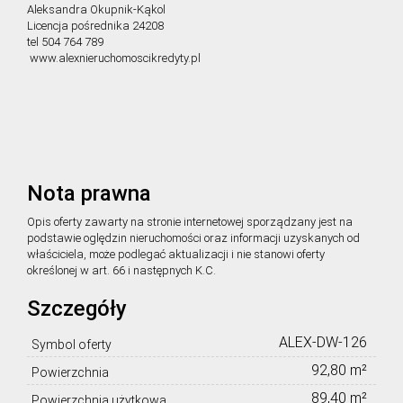
Aleksandra Okupnik-Kąkol
Licencja pośrednika 24208
tel 504 764 789
www.alexnieruchomoscikredyty.pl
Nota prawna
Opis oferty zawarty na stronie internetowej sporządzany jest na
podstawie oględzin nieruchomości oraz informacji uzyskanych od
właściciela, może podlegać aktualizacji i nie stanowi oferty
określonej w art. 66 i następnych K.C.
Szczegóły
ALEX-DW-126
Symbol oferty
92,80 m²
Powierzchnia
89,40 m²
Powierzchnia użytkowa