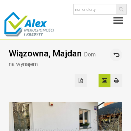
Strona
Wiązowna,
Majdan
główna
Dom
O
na wynajem
firmie
Kredyty
Ubezpie
Kontak