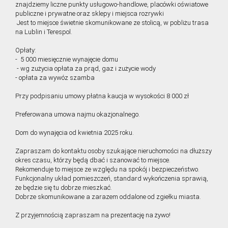
znajdziemy liczne punkty usługowo-handlowe, placówki oświatowe
publiczne i prywatne oraz sklepy i miejsca rozrywki
Jest to miejsce świetnie skomunikowane ze stolicą, w pobliżu trasa
na Lublin i Terespol.
Opłaty:
- 5 000 miesięcznie wynajęcie domu
- wg zużycia opłata za prąd, gaz i zużycie wody
- opłata za wywóz szamba
Przy podpisaniu umowy płatna kaucja w wysokości 8 000 zł
Preferowana umowa najmu okazjonalnego.
Dom do wynajęcia od kwietnia 2025 roku.
Zapraszam do kontaktu osoby szukające nieruchomości na dłuższy
okres czasu, którzy będą dbać i szanować to miejsce.
Rekomenduje to miejsce ze względu na spokój i bezpieczeństwo.
Funkcjonalny układ pomieszczeń, standard wykończenia sprawią,
że będzie się tu dobrze mieszkać.
Dobrze skomunikowane a zarazem oddalone od zgiełku miasta.
Z przyjemnością zapraszam na prezentację na żywo!