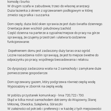
komodę i biurko.
W drugim szafa w zabudowie, trzeci do własnej aranżacji.
Duża łazienka z oknem z ogrzewaniem podłogowym w której
zmieści się pralka i suszarka.
Dom ciepły, duża ilość okien sprawia że jest dużo światła dziennego.
Orientacja okien wschód- południowy/zachód.
Część dzienna na parterze a sypialnie/miejsce do pracy na górze
sprawiają, że czujemy przestrzeń i ułatwia to codzienne
funkcjonowanie.
Dopełnieniem domu jest zadaszony duży taras oraz ogród.
Liczne nasadzenia roślin sprawiają, że jest to miejsce świetne do
odpoczynku po pracy, wspólnego biesiadowania i relaksu.
Do dyspozycji zadaszona wiata na 2 samochody i zamykane duże
pomieszczenie gospodarcze.
Dom ogrzewany gazem, który podgrzewa również ciepłą wodę.
Wyposażony w zbiornik na ciepłą wodę.
W pobliżu przystanek komunikacji - linia 720,722 i 730.
Stąd w kilka minut samochodem dotrzemy do Wiązowny, Starej
Miłosnej, Otwocka, Sulejówka, Góraszki
W zależności od potrzeb i preferencji i w każdej z tych miejscowości