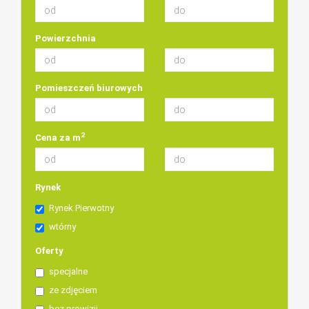
Powierzchnia
Pomieszczeń biurowych
2
Cena za m
Rynek
Rynek Pierwotny
wtórny
Oferty
specjalne
ze zdjęciem
bez prowizji