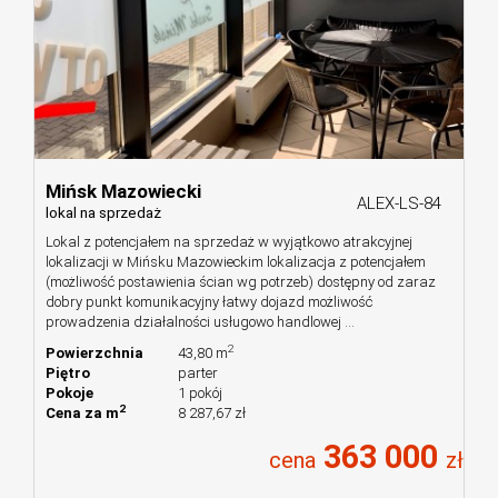
Mińsk Mazowiecki
ALEX-LS-84
lokal na sprzedaż
Lokal z potencjałem na sprzedaż w wyjątkowo atrakcyjnej
lokalizacji w Mińsku Mazowieckim lokalizacja z potencjałem
(możliwość postawienia ścian wg potrzeb) dostępny od zaraz
dobry punkt komunikacyjny łatwy dojazd możliwość
prowadzenia działalności usługowo handlowej ...
2
Powierzchnia
43,80 m
Piętro
parter
Pokoje
1 pokój
2
Cena za m
8 287,67 zł
363 000
cena
zł