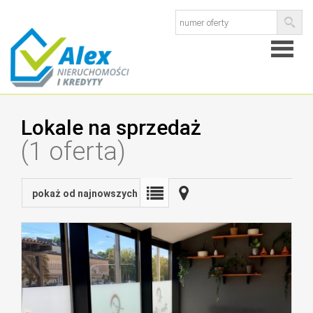
Strona
Lokale na sprzedaż
główna
O
(1 oferta)
firmie
Kredyty
pokaż od najnowszych
Ubezpie
Kontak