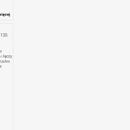
ięcej
-135
u
 i łączy
rzchni
M