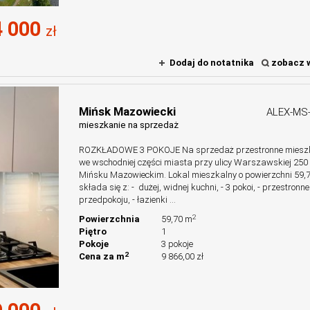
 000
zł
Dodaj do notatnika
zobacz w
Mińsk Mazowiecki
ALEX-MS
mieszkanie na sprzedaż
ROZKŁADOWE 3 POKOJE Na sprzedaż przestronne miesz
we wschodniej części miasta przy ulicy Warszawskiej 250
Mińsku Mazowieckim. Lokal mieszkalny o powierzchni 59
składa się z: - dużej, widnej kuchni, - 3 pokoi, - przestronn
przedpokoju, - łazienki ...
2
Powierzchnia
59,70 m
Piętro
1
Pokoje
3 pokoje
2
Cena za m
9 866,00 zł