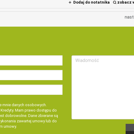
Dodaj do notatnika
zobacz w
nast
e mnie danych osobowych.
i Kredyty. Mam prawo dostępu do
jest dobrowolne. Dane zbierane są
wykonania zawartej umowy lub do
em umowy.