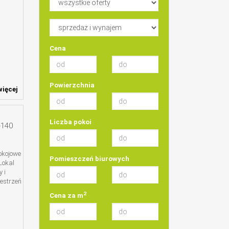
Cena
Powierzchnia
ięcej
Liczba pokoi
-140
okojowe
Pomieszczeń biurowych
Lokal
 i
estrzeń
2
Cena za m