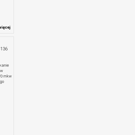
ięcej
-136
kanie
 w
,70 mkw
ego