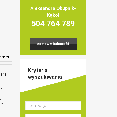
Aleksandra Okupnik-
Kąkol
504 764 789
zostaw wiadomość
ięcej
Kryteria
-141
wyszukiwania
²,
y.
ia.