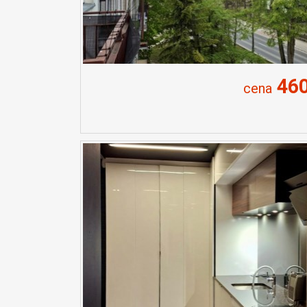
460
cena