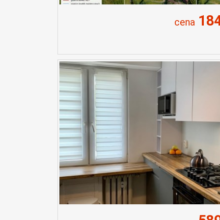
184
cena