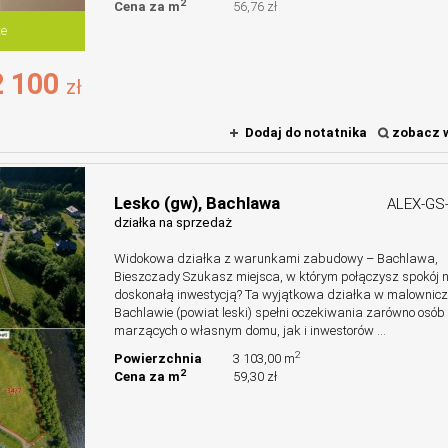
2
Cena za m
56,76 zł
te
 100
zł
Dodaj do notatnika
zobacz w
Lesko (gw),
Bachlawa
ALEX-GS
działka na sprzedaż
Widokowa działka z warunkami zabudowy – Bachlawa,
Bieszczady Szukasz miejsca, w którym połączysz spokój n
doskonałą inwestycją? Ta wyjątkowa działka w malownicz
Bachlawie (powiat leski) spełni oczekiwania zarówno osób
marzących o własnym domu, jak i inwestorów ...
2
Powierzchnia
3 103,00 m
2
Cena za m
59,30 zł