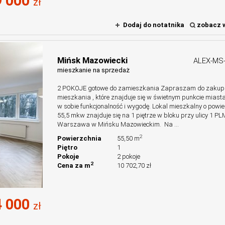
 000
zł
Dodaj do notatnika
zobacz w
Mińsk Mazowiecki
ALEX-MS
mieszkanie na sprzedaż
2 POKOJE gotowe do zamieszkania Zapraszam do zakup
mieszkania , które znajduje się w świetnym punkcie miasta
w sobie funkcjonalność i wygodę. Lokal mieszkalny o powie
55,5 mkw znajduje się na 1 piętrze w bloku przy ulicy 1 PL
Warszawa w Mińsku Mazowieckim. Na ...
2
Powierzchnia
55,50 m
Piętro
1
Pokoje
2 pokoje
2
Cena za m
10 702,70 zł
 000
zł