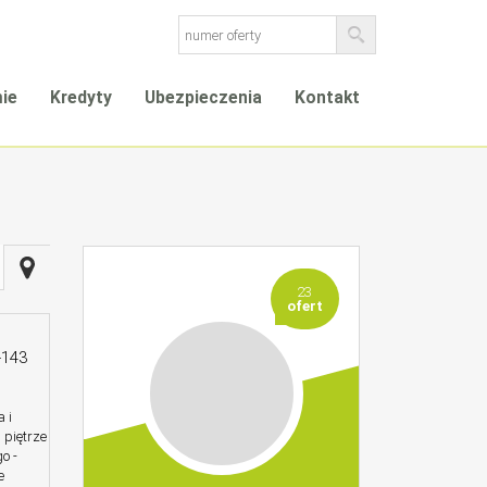
mie
Kredyty
Ubezpieczenia
Kontakt
23
ofert
-143
 i
 piętrze
o -
e