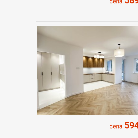
589
cena
594
cena