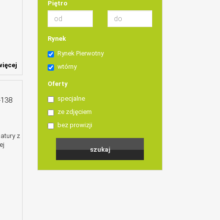
Piętro
Rynek
Rynek Pierwotny
ięcej
wtórny
Oferty
specjalne
-138
ze zdjęciem
bez prowizji
atury z
ej