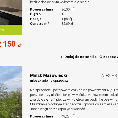
będzie doskonałym wyborem dla singla ...
2
Powierzchnia
26,00 m
Piętro
1
Pokoje
1 pokój
2
Cena za m
82,69 zł
rta
 150
zł
Dodaj do notatnika
zobacz w
Mińsk Mazowiecki
ALEX-MS
mieszkanie na sprzedaż
Na sprzedaż 3 pokojowe mieszkanie o powierzchni 48,23 m
położone przy ul. Siennickiej w Mińsku Mazowieckim. Lokal
znajduje się na 4 piętrze w 4-piętrowym budynku bez wind
Mieszkanie o dobrym standardzie, gotowe do zamieszkan
Jasne wnętrza z ekspozycją wschód ...
2
Powierzchnia
48,23 m