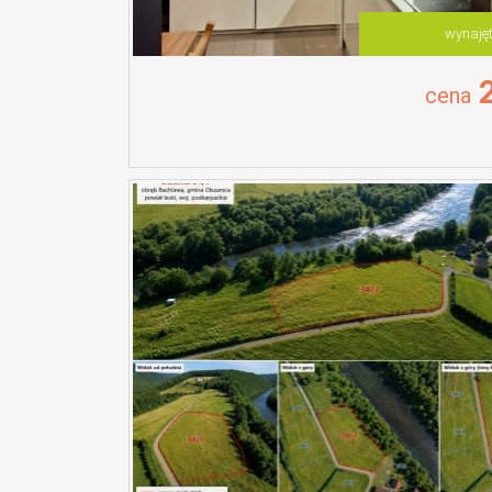
wynaję
2
cena