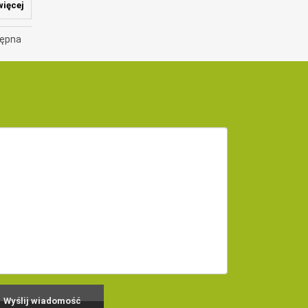
ięcej
ępna