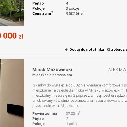
Piętro
4
Pokoje
3 pokoje
2
Cena za m
9 537,63 zł
 000
zł
Dodaj do notatnika
zobacz w
Mińsk Mazowiecki
ALEX-MW
mieszkanie na wynajem
37 mkw do wynajęcia od JUŻ Na wynajem komfortowe 1 p
mieszkanie na osiedlu Siennicka w Mińsku Mazowieckim. 
mieszkalny mieści się na 2 piętrze z windą. Jest urządzony
umeblowany - świetnie rozplanowana i zaaranżowana prz
przez architekta. Mieszkanie ...
2
Powierzchnia
37,00 m
Piętro
2
Pokoje
1 pokój